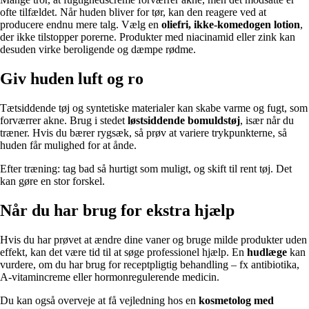
ofte tilfældet. Når huden bliver for tør, kan den reagere ved at
producere endnu mere talg. Vælg en
oliefri, ikke-komedogen lotion
,
der ikke tilstopper porerne. Produkter med niacinamid eller zink kan
desuden virke beroligende og dæmpe rødme.
Giv huden luft og ro
Tætsiddende tøj og syntetiske materialer kan skabe varme og fugt, som
forværrer akne. Brug i stedet
løstsiddende bomuldstøj
, især når du
træner. Hvis du bærer rygsæk, så prøv at variere trykpunkterne, så
huden får mulighed for at ånde.
Efter træning: tag bad så hurtigt som muligt, og skift til rent tøj. Det
kan gøre en stor forskel.
Når du har brug for ekstra hjælp
Hvis du har prøvet at ændre dine vaner og bruge milde produkter uden
effekt, kan det være tid til at søge professionel hjælp. En
hudlæge
kan
vurdere, om du har brug for receptpligtig behandling – fx antibiotika,
A-vitamincreme eller hormonregulerende medicin.
Du kan også overveje at få vejledning hos en
kosmetolog med