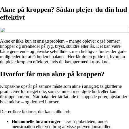
Akne på kroppen? Sådan plejer du din hud
effektivt
Akne er ikke kun et ansigtsproblem – mange oplever også bumser,
knopper og urenheder på ryg, bryst, skuldre eller lår. Det kan være
både generende og påvirke selvtilliden, men heldigvis findes der gode
muligheder for at få huden i balance. Her får du en guide til, hvordan
du plejer kroppen effektivt, hvis du kæmper med kropsakne.
Hvorfor får man akne på kroppen?
Kropsakne opstår på samme måde som akne i ansigtet: talgkirtlerne
producerer for meget olie, som sammen med døde hudceller kan
tilstoppe porerne. Når bakterier får fat i de tilstoppede porer, opstår der
betændelse – og dermed bumser.
Der er flere faktorer, der kan spille ind:
Hormonelle forandringer
– især i puberteten, under
menstruation eller ved brug af visse præventionsmidler.