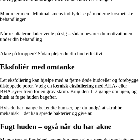
Mindre er mere: Minimalismens indflydelse på moderne kosmetiske
behandlinger
Når resultaterne lader vente på sig – sådan bevarer du motivationen
under din behandling
Akne på kroppen? Sådan plejer du din hud effektivt
Eksfoliér med omtanke
Let eksfoliering kan hjælpe med at fjerne døde hudceller og forebygge
tilstoppede porer. Vælg en
kemisk eksfoliering
med AHA- eller
BHA-syrer frem for en grov skrub. Brug den 1–2 gange om ugen, og
husk at fugte huden bagefter.
Hvis du har mange betændte bumser, bør du undgå at skrubbe
mekanisk – det kan sprede bakterier og give ar.
Fugt huden – også når du har akne
Mange tror, at fugtighedscreme forværrer akne, men det modsatte er