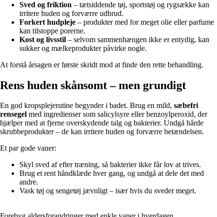
Sved og friktion
– tætsiddende tøj, sportstøj og rygsække kan
irritere huden og forværre udbrud.
Forkert hudpleje
– produkter med for meget olie eller parfume
kan tilstoppe porerne.
Kost og livsstil
– selvom sammenhængen ikke er entydig, kan
sukker og mælkeprodukter påvirke nogle.
At forstå årsagen er første skridt mod at finde den rette behandling.
Rens huden skånsomt – men grundigt
En god kropsplejerutine begynder i badet. Brug en mild,
sæbefri
rensegel
med ingredienser som salicylsyre eller benzoylperoxid, der
hjælper med at fjerne overskydende talg og bakterier. Undgå hårde
skrubbeprodukter – de kan irritere huden og forværre betændelsen.
Et par gode vaner:
Skyl sved af efter træning, så bakterier ikke får lov at trives.
Brug et rent håndklæde hver gang, og undgå at dele det med
andre.
Vask tøj og sengetøj jævnligt – især hvis du sveder meget.
Forebyg aldersforandringer med enkle vaner i hverdagen