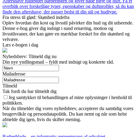
Aftershave fuldender barberingen og giver både pleje og duft. Få et
overblik over forskellige typer, egenskaber og duftprofiler, så du kan
finde den aftershave, der passer bedst til din stil og hudtype.
Fra stress til glød: Skønhed indefra
Oplev hvordan din kost og livsstil påvirker din hud og dit udseende.
Denne e-bog giver dig indsigt i sund ernæring, motion og
livsstilsvaner, der kan gøre en mærkbar forskel for din skønhed og
velvære.
Læs e-bogen i dag
Nyhedsbrev: Tilmeld dig nu
Din nye yndlingsmail – fyldt med indsigt og konkrete råd.
Mailadresse
Tilmeld
Tak fordi du har tilmeldt dig
Jeg samtykker til behandlingen af mine oplysninger i henhold til
politikken.
Når du tilmelder dig vores nyhedsbrev, accepterer du samtidig vores
brugervilkår og persondatapolitik. Du kan nemt og når som helst
afmelde dig igen, hvis du skifter mening.
Barberblade – en informativ gennemgang af udvalget