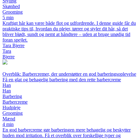
Styling
Skønhed
Grooming
5 min
Kraftigt hår kan være både flot og udfordrende. I denne guide får du
praktiske tips til, hvordan du plejer, tørrer og styler dit hår, så det
bliver blødt, sundt og nemt at håndtere – uden at bruge unødig tid
foran spejlet.
Tara Bjerre
Tara
Bjerre
Overblik: Barbercremer, der understøtter en god barberingsoplevelse
Få en glat og behagelig barbering med den rette barbercreme
Han
Han
Barbering
Barbercreme
Hudpleje
Grooming
Mænd
4 min
En god barbercreme gør barberingen mere behagelig og beskytter
huden mod irritation. Få et overblik over forskellige typer og