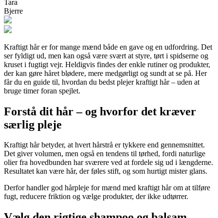
Tara
Bjerre
Kraftigt hår er for mange mænd både en gave og en udfordring. Det
ser fyldigt ud, men kan også være svært at styre, tørt i spidserne og
kruset i fugtigt vejr. Heldigvis findes der enkle rutiner og produkter,
der kan gøre håret blødere, mere medgørligt og sundt at se på. Her
får du en guide til, hvordan du bedst plejer kraftigt hår – uden at
bruge timer foran spejlet.
Forstå dit hår – og hvorfor det kræver
særlig pleje
Kraftigt hår betyder, at hvert hårstrå er tykkere end gennemsnittet.
Det giver volumen, men også en tendens til tørhed, fordi naturlige
olier fra hovedbunden har sværere ved at fordele sig ud i længderne.
Resultatet kan være hår, der føles stift, og som hurtigt mister glans.
Derfor handler god hårpleje for mænd med kraftigt hår om at tilføre
fugt, reducere friktion og vælge produkter, der ikke udtørrer.
Vælg den rigtige shampoo og balsam