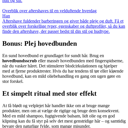
hud og stil.
Overblik over aftershaves til en velduftende hverdag
Han
Aftershave fuldender barberingen og giver både pleje og duft. Få et
overblik over forskellige typer, egenskaber og duftprofiler, så du kan
finde den aftershave, der passer bedst til din stil og hudtype.
Bonus: Plej hovedbunden
En sund hovedbund er grundlaget for sundt hår. Brug en
hovedbundsscrub
eller massér hovedbunden med fingerspidserne,
når du vasker håret. Det stimulerer blodcirkulationen og hjælper
med at fjerne produktrester. Hvis du har tendens til tør eller kløende
hovedbund, kan en mild oliebehandling en gang om ugen gøre en
stor forskel.
Et simpelt ritual med stor effekt
At få blødt og velplejet hår handler ikke om at bruge mange
produkter, men om at vælge de rigtige og bruge dem konsekvent.
Med en mild shampoo, fugtgivende balsam, lidt olie og en god
klipning kan du få styr på selv det mest genstridige hår – og samtidig
bevare den naturlige fylde, som mange misunder.