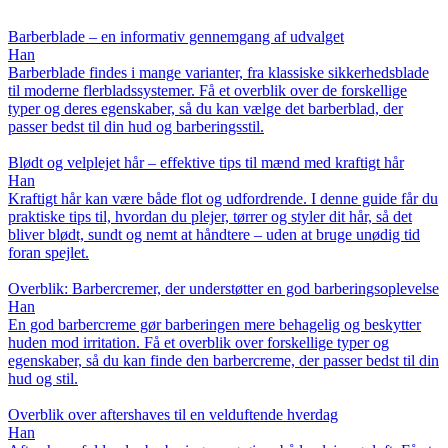
Barberblade – en informativ gennemgang af udvalget
Han
Barberblade findes i mange varianter, fra klassiske sikkerhedsblade
til moderne flerbladssystemer. Få et overblik over de forskellige
typer og deres egenskaber, så du kan vælge det barberblad, der
passer bedst til din hud og barberingsstil.
Blødt og velplejet hår – effektive tips til mænd med kraftigt hår
Han
Kraftigt hår kan være både flot og udfordrende. I denne guide får du
praktiske tips til, hvordan du plejer, tørrer og styler dit hår, så det
bliver blødt, sundt og nemt at håndtere – uden at bruge unødig tid
foran spejlet.
Overblik: Barbercremer, der understøtter en god barberingsoplevelse
Han
En god barbercreme gør barberingen mere behagelig og beskytter
huden mod irritation. Få et overblik over forskellige typer og
egenskaber, så du kan finde den barbercreme, der passer bedst til din
hud og stil.
Overblik over aftershaves til en velduftende hverdag
Han