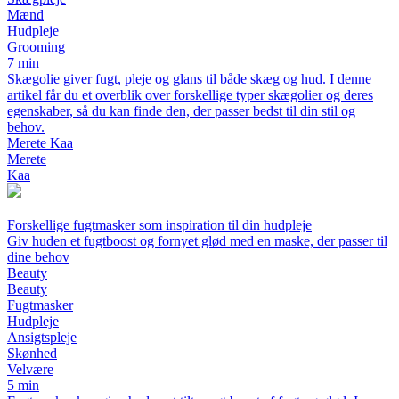
Mænd
Hudpleje
Grooming
7 min
Skægolie giver fugt, pleje og glans til både skæg og hud. I denne
artikel får du et overblik over forskellige typer skægolier og deres
egenskaber, så du kan finde den, der passer bedst til din stil og
behov.
Merete Kaa
Merete
Kaa
Forskellige fugtmasker som inspiration til din hudpleje
Giv huden et fugtboost og fornyet glød med en maske, der passer til
dine behov
Beauty
Beauty
Fugtmasker
Hudpleje
Ansigtspleje
Skønhed
Velvære
5 min