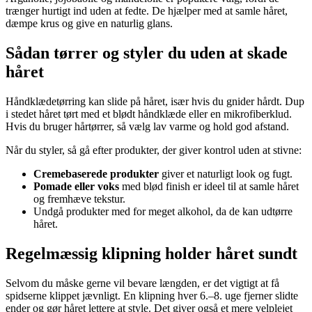
trænger hurtigt ind uden at fedte. De hjælper med at samle håret,
dæmpe krus og give en naturlig glans.
Sådan tørrer og styler du uden at skade
håret
Håndklædetørring kan slide på håret, især hvis du gnider hårdt. Dup
i stedet håret tørt med et blødt håndklæde eller en mikrofiberklud.
Hvis du bruger hårtørrer, så vælg lav varme og hold god afstand.
Når du styler, så gå efter produkter, der giver kontrol uden at stivne:
Cremebaserede produkter
giver et naturligt look og fugt.
Pomade eller voks
med blød finish er ideel til at samle håret
og fremhæve tekstur.
Undgå produkter med for meget alkohol, da de kan udtørre
håret.
Regelmæssig klipning holder håret sundt
Selvom du måske gerne vil bevare længden, er det vigtigt at få
spidserne klippet jævnligt. En klipning hver 6.–8. uge fjerner slidte
ender og gør håret lettere at style. Det giver også et mere velplejet