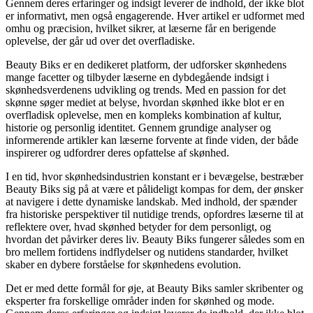
Gennem deres erfaringer og indsigt leverer de indhold, der ikke blot
er informativt, men også engagerende. Hver artikel er udformet med
omhu og præcision, hvilket sikrer, at læserne får en berigende
oplevelse, der går ud over det overfladiske.
Beauty Biks er en dedikeret platform, der udforsker skønhedens
mange facetter og tilbyder læserne en dybdegående indsigt i
skønhedsverdenens udvikling og trends. Med en passion for det
skønne søger mediet at belyse, hvordan skønhed ikke blot er en
overfladisk oplevelse, men en kompleks kombination af kultur,
historie og personlig identitet. Gennem grundige analyser og
informerende artikler kan læserne forvente at finde viden, der både
inspirerer og udfordrer deres opfattelse af skønhed.
I en tid, hvor skønhedsindustrien konstant er i bevægelse, bestræber
Beauty Biks sig på at være et pålideligt kompas for dem, der ønsker
at navigere i dette dynamiske landskab. Med indhold, der spænder
fra historiske perspektiver til nutidige trends, opfordres læserne til at
reflektere over, hvad skønhed betyder for dem personligt, og
hvordan det påvirker deres liv. Beauty Biks fungerer således som en
bro mellem fortidens indflydelser og nutidens standarder, hvilket
skaber en dybere forståelse for skønhedens evolution.
Det er med dette formål for øje, at Beauty Biks samler skribenter og
eksperter fra forskellige områder inden for skønhed og mode.