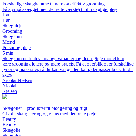
Forskellige skægkamme til nem og effektiv grooming
Få styr på skægget med det rette værktøj til din daglige pleje
Han
Han
Skægpleje
Grooming
Skægkam
Mænd
Personlig pleje
5 min
Skægkamme findes i mange varianter, og den rigtige model kan
gøre grooming lettere og mere præcis. Få et overblik over forskellige
typer og materialer, så du kan vælge den kam, der passer bedst til dit
skæg.
Nicolai Nielsen
Nicolai
Nielsen
Skægolier – produkter til blødgøring og fugt
Giv dit skæg næring og glans med den rette pleje
Beauty
Beauty
Skægolie
Skægpleje