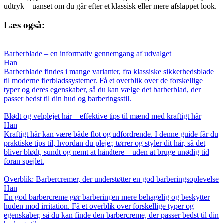
udtryk – uanset om du går efter et klassisk eller mere afslappet look.
Læs også:
Barberblade – en informativ gennemgang af udvalget
Han
Barberblade findes i mange varianter, fra klassiske sikkerhedsblade
til moderne flerbladssystemer. Få et overblik over de forskellige
typer og deres egenskaber, så du kan vælge det barberblad, der
passer bedst til din hud og barberingsstil.
Blødt og velplejet hår – effektive tips til mænd med kraftigt hår
Han
Kraftigt hår kan være både flot og udfordrende. I denne guide får du
praktiske tips til, hvordan du plejer, tørrer og styler dit hår, så det
bliver blødt, sundt og nemt at håndtere – uden at bruge unødig tid
foran spejlet.
Overblik: Barbercremer, der understøtter en god barberingsoplevelse
Han
En god barbercreme gør barberingen mere behagelig og beskytter
huden mod irritation. Få et overblik over forskellige typer og
egenskaber, så du kan finde den barbercreme, der passer bedst til din