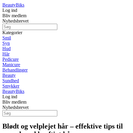
Beauty
Biks
Log ind
Bliv medlem
Nyhedsbrevet
Kategorier
Smil
Syn
Hud
Hår
Pedicure
Manicure
Behandlinger
Beauty
Sundhed
Smykker
Beauty
Biks
Log ind
Bliv medlem
Nyhedsbrevet
Blødt og velplejet hår – effektive tips til