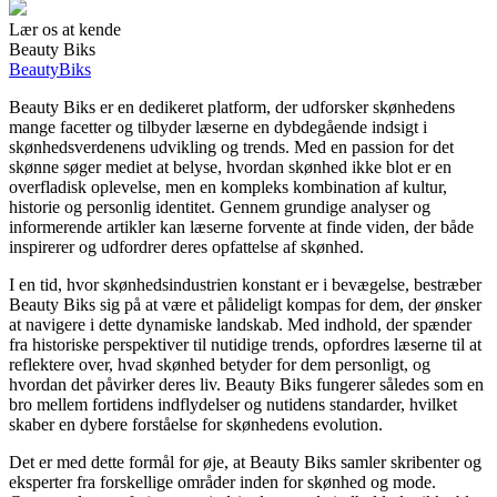
Lær os at kende
Beauty Biks
Beauty
Biks
Beauty Biks er en dedikeret platform, der udforsker skønhedens
mange facetter og tilbyder læserne en dybdegående indsigt i
skønhedsverdenens udvikling og trends. Med en passion for det
skønne søger mediet at belyse, hvordan skønhed ikke blot er en
overfladisk oplevelse, men en kompleks kombination af kultur,
historie og personlig identitet. Gennem grundige analyser og
informerende artikler kan læserne forvente at finde viden, der både
inspirerer og udfordrer deres opfattelse af skønhed.
I en tid, hvor skønhedsindustrien konstant er i bevægelse, bestræber
Beauty Biks sig på at være et pålideligt kompas for dem, der ønsker
at navigere i dette dynamiske landskab. Med indhold, der spænder
fra historiske perspektiver til nutidige trends, opfordres læserne til at
reflektere over, hvad skønhed betyder for dem personligt, og
hvordan det påvirker deres liv. Beauty Biks fungerer således som en
bro mellem fortidens indflydelser og nutidens standarder, hvilket
skaber en dybere forståelse for skønhedens evolution.
Det er med dette formål for øje, at Beauty Biks samler skribenter og
eksperter fra forskellige områder inden for skønhed og mode.