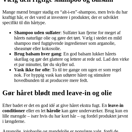
Mange mænd bruger stadig en “alt-i-en”-shampoo, men hvis du har
kraftigt hår, er det værd at investere i produkter, der er udviklet
specifikt til din hårtype.
Shampoo uden sulfater
: Sulfater kan fjerne for meget af
hårets naturlige olie og gøre det tørt. Vælg i stedet en mild
shampoo med fugtgivende ingredienser som arganolie,
sheasmør eller kokosolie.
Brug balsam hver gang
: En god balsam lukker hårets
skællag og gør det glattere og lettere at rede ud. Lad den virke
et par minutter, før du skyller ud.
Vask ikke for ofte
: To til tre gange om ugen er som regel
nok. For hyppig vask kan udtørre håret og stimulere
hovedbunden til at producere mere fedt.
Gør håret blødt med leave-in og olie
Efter badet er det en god idé at give håret ekstra fugt. En
leave-in
conditioner
eller en let
hårolie
kan gøre underværker. Brug kun en
lille mængde – især hvis du har kort hår – og fordel produktet jævnt
i længderne.
Arganolie, jojobaolie og mandelolie er populære valg, fordi de