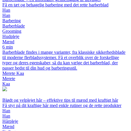
Få en tæt og behagelig barbering med det rette barberblad
Han
Han
Barbering
Barberblade
Grooming
Hudpleje
Mænd
6 min
Barberblade findes i mange varianter, fra klassiske sikkerhedsblade
til moderne flerbladssystemer. Få et overblik over de forskellige
typer og deres egenskaber, så du kan vælge det barberblad, der
passer bedst til din hud og barberingsstil.
Merete Kaa
Merete
Kaa
Blødt og velplejet hår – effektive tips til mænd med kraftigt hår
Få styr på dit kraftige hår med enkle rutiner og de rette produkter
Han
Han
Hårpleje
Mænd