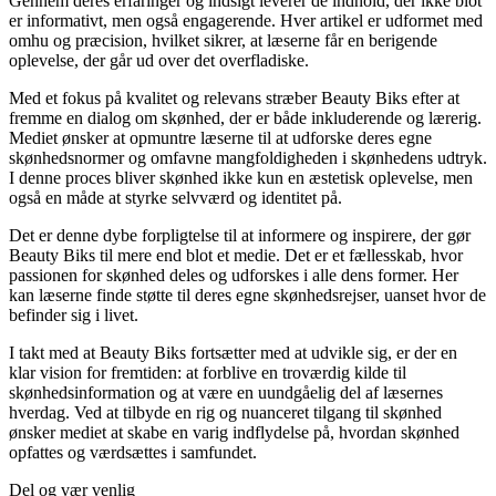
Gennem deres erfaringer og indsigt leverer de indhold, der ikke blot
er informativt, men også engagerende. Hver artikel er udformet med
omhu og præcision, hvilket sikrer, at læserne får en berigende
oplevelse, der går ud over det overfladiske.
Med et fokus på kvalitet og relevans stræber Beauty Biks efter at
fremme en dialog om skønhed, der er både inkluderende og lærerig.
Mediet ønsker at opmuntre læserne til at udforske deres egne
skønhedsnormer og omfavne mangfoldigheden i skønhedens udtryk.
I denne proces bliver skønhed ikke kun en æstetisk oplevelse, men
også en måde at styrke selvværd og identitet på.
Det er denne dybe forpligtelse til at informere og inspirere, der gør
Beauty Biks til mere end blot et medie. Det er et fællesskab, hvor
passionen for skønhed deles og udforskes i alle dens former. Her
kan læserne finde støtte til deres egne skønhedsrejser, uanset hvor de
befinder sig i livet.
I takt med at Beauty Biks fortsætter med at udvikle sig, er der en
klar vision for fremtiden: at forblive en troværdig kilde til
skønhedsinformation og at være en uundgåelig del af læsernes
hverdag. Ved at tilbyde en rig og nuanceret tilgang til skønhed
ønsker mediet at skabe en varig indflydelse på, hvordan skønhed
opfattes og værdsættes i samfundet.
Del og vær venlig