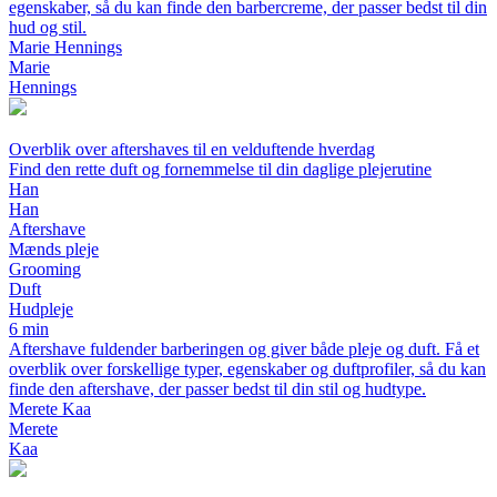
egenskaber, så du kan finde den barbercreme, der passer bedst til din
hud og stil.
Marie Hennings
Marie
Hennings
Overblik over aftershaves til en velduftende hverdag
Find den rette duft og fornemmelse til din daglige plejerutine
Han
Han
Aftershave
Mænds pleje
Grooming
Duft
Hudpleje
6 min
Aftershave fuldender barberingen og giver både pleje og duft. Få et
overblik over forskellige typer, egenskaber og duftprofiler, så du kan
finde den aftershave, der passer bedst til din stil og hudtype.
Merete Kaa
Merete
Kaa