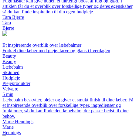
Fugtmasker kan give huden et tiltrængt boost af fugt og glød. I
artiklen får du et overblik over forskellige typer og deres egenskaber,
så du kan finde inspiration til din egen hudpleje.
Tara Bjerre
Tara
Bjerre
Et inspirerende overblik over læbebalmer
Forkæl dine læber med pleje, farve og glans i hverdagen
Beauty
Beauty
Læbebalm
Skønhed
Hudpleje
Plejeprodukter
Velvære
5 min
Læbebalm beskytter, plejer og giver et smukt finish til dine læber. Få
et inspirerende overblik over forskellige typer, ingredienser og
funktioner, så du kan finde den læbebalm, der passer bedst til dine
behov.
Marie Hennings
Marie
Hennings