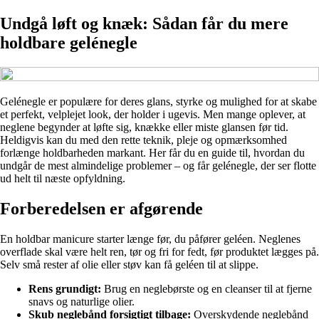
Undgå løft og knæk: Sådan får du mere
holdbare gelénegle
Gelénegle er populære for deres glans, styrke og mulighed for at skabe
et perfekt, velplejet look, der holder i ugevis. Men mange oplever, at
neglene begynder at løfte sig, knække eller miste glansen før tid.
Heldigvis kan du med den rette teknik, pleje og opmærksomhed
forlænge holdbarheden markant. Her får du en guide til, hvordan du
undgår de mest almindelige problemer – og får gelénegle, der ser flotte
ud helt til næste opfyldning.
Forberedelsen er afgørende
En holdbar manicure starter længe før, du påfører geléen. Neglenes
overflade skal være helt ren, tør og fri for fedt, før produktet lægges på.
Selv små rester af olie eller støv kan få geléen til at slippe.
Rens grundigt:
Brug en neglebørste og en cleanser til at fjerne
snavs og naturlige olier.
Skub neglebånd forsigtigt tilbage:
Overskydende neglebånd