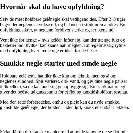
Hvornår skal du have opfyldning?
Selv de mest holdbare gelénegle skal vedligeholdes. Efter 2–3 uger
begynder neglene at vokse ud, og balancen i strukturen ændres. En
opfyldning sikrer, at neglene forbliver stærke og ser pæne ud.
Vent ikke for længe – hvis geléen løfter sig, kan der trænge fugt og
bakterier ind, hvilket kan skade naturneglen. En regelmæssig rytme
med opfyldning hver tredje uge er ideel for de fleste.
Smukke negle starter med sunde negle
Holdbare gelénegle handler ikke kun om teknik, men også om
neglenes sundhed. Spis varieret, drik vand, og giv dine negle pauser
indimellem, så de kan ånde og genopbygge sig. En stærk naturnegl
giver det bedste udgangspunkt for et flot og langtidsholdbart resultat.
Med den rette forberedelse, omhu og pleje kan du nyde smukke,
glansfulde gelénegle, der holder – uden løft, knæk eller skår i lakken.
Sådan får du din franske manicure til at holde længere og se flot ud