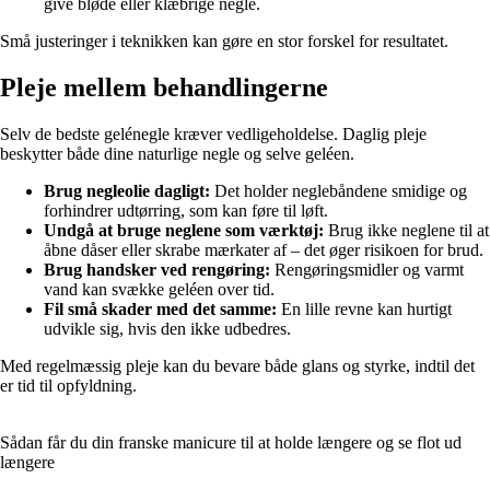
give bløde eller klæbrige negle.
Små justeringer i teknikken kan gøre en stor forskel for resultatet.
Pleje mellem behandlingerne
Selv de bedste gelénegle kræver vedligeholdelse. Daglig pleje
beskytter både dine naturlige negle og selve geléen.
Brug negleolie dagligt:
Det holder neglebåndene smidige og
forhindrer udtørring, som kan føre til løft.
Undgå at bruge neglene som værktøj:
Brug ikke neglene til at
åbne dåser eller skrabe mærkater af – det øger risikoen for brud.
Brug handsker ved rengøring:
Rengøringsmidler og varmt
vand kan svække geléen over tid.
Fil små skader med det samme:
En lille revne kan hurtigt
udvikle sig, hvis den ikke udbedres.
Med regelmæssig pleje kan du bevare både glans og styrke, indtil det
er tid til opfyldning.
Sådan får du din franske manicure til at holde længere og se flot ud
længere