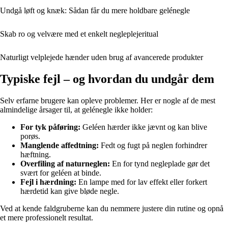
Undgå løft og knæk: Sådan får du mere holdbare gelénegle
Skab ro og velvære med et enkelt negleplejeritual
Naturligt velplejede hænder uden brug af avancerede produkter
Typiske fejl – og hvordan du undgår dem
Selv erfarne brugere kan opleve problemer. Her er nogle af de mest
almindelige årsager til, at gelénegle ikke holder:
For tyk påføring:
Geléen hærder ikke jævnt og kan blive
porøs.
Manglende affedtning:
Fedt og fugt på neglen forhindrer
hæftning.
Overfiling af naturneglen:
En for tynd negleplade gør det
svært for geléen at binde.
Fejl i hærdning:
En lampe med for lav effekt eller forkert
hærdetid kan give bløde negle.
Ved at kende faldgruberne kan du nemmere justere din rutine og opnå
et mere professionelt resultat.