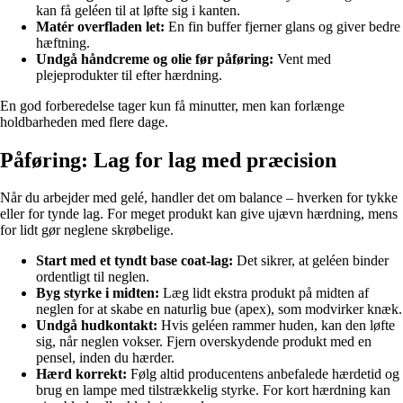
kan få geléen til at løfte sig i kanten.
Matér overfladen let:
En fin buffer fjerner glans og giver bedre
hæftning.
Undgå håndcreme og olie før påføring:
Vent med
plejeprodukter til efter hærdning.
En god forberedelse tager kun få minutter, men kan forlænge
holdbarheden med flere dage.
Påføring: Lag for lag med præcision
Når du arbejder med gelé, handler det om balance – hverken for tykke
eller for tynde lag. For meget produkt kan give ujævn hærdning, mens
for lidt gør neglene skrøbelige.
Start med et tyndt base coat-lag:
Det sikrer, at geléen binder
ordentligt til neglen.
Byg styrke i midten:
Læg lidt ekstra produkt på midten af
neglen for at skabe en naturlig bue (apex), som modvirker knæk.
Undgå hudkontakt:
Hvis geléen rammer huden, kan den løfte
sig, når neglen vokser. Fjern overskydende produkt med en
pensel, inden du hærder.
Hærd korrekt:
Følg altid producentens anbefalede hærdetid og
brug en lampe med tilstrækkelig styrke. For kort hærdning kan